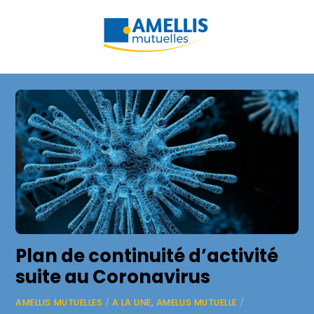
Skip
Men
to
content
Plan de continuité d’activité
suite au Coronavirus
AMELLIS MUTUELLES
/
A LA UNE
,
AMELLIS MUTUELLE
/