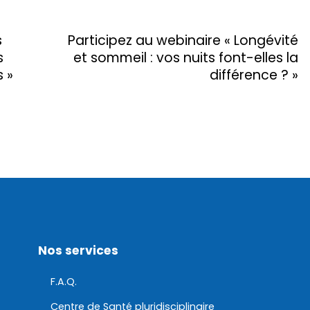
s
Participez au webinaire « Longévité
s
et sommeil : vos nuits font-elles la
s »
différence ? »
Nos services
F.A.Q.
Centre de Santé pluridisciplinaire