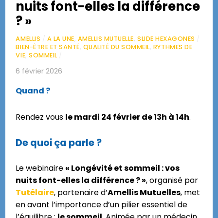
nuits font-elles la différence
? »
AMELLIS
/
A LA UNE
,
AMELLIS MUTUELLE
,
SLIDE HEXAGONES
/
BIEN-ÊTRE ET SANTÉ
,
QUALITÉ DU SOMMEIL
,
RYTHMES DE
VIE
,
SOMMEIL
/
6 février 2026
Quand ?
Rendez vous
le mardi 24 février de 13h à 14h
.
De
quoi ça parle ?
Le webinaire
« Longévité et sommeil : vos
nuits font-elles la différence ? »
, organisé par
Tutélaire
, partenaire d’
Amellis Mutuelles
, met
en avant l’importance d’un pilier essentiel de
l’équilibre :
le sommeil
. Animée par un médecin,