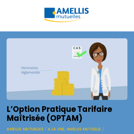
Skip
Men
to
content
L’Option Pratique Tarifaire
Maîtrisée (OPTAM)
AMELLIS MUTUELLES
/
A LA UNE
,
AMELLIS MUTUELLE
/